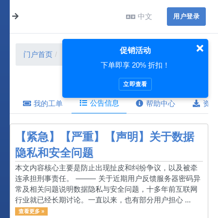
中文
用户登录
促销活动
门户首页
公告信息
8 月 2026
下单即享 20% 折扣！
立即查看
公告信息
我的工单
帮助中心
资源
【紧急】【严重】【声明】关于数据
隐私和安全问题
本文内容核心主要是防止出现扯皮和纠纷争议，以及被牵
连承担刑事责任。 ⸻ 关于近期用户反馈服务器密码异
常及相关问题说明数据隐私与安全问题，十多年前互联网
行业就已经长期讨论。一直以来，也有部分用户担心 ...
查看更多 »