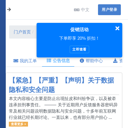
中文
用户登录
促销活动
门户首页
公告信息
8 月 2026
下单即享 20% 折扣！
立即查看
公告信息
我的工单
帮助中心
资源
【紧急】【严重】【声明】关于数据
隐私和安全问题
本文内容核心主要是防止出现扯皮和纠纷争议，以及被牵
连承担刑事责任。 ⸻ 关于近期用户反馈服务器密码异
常及相关问题说明数据隐私与安全问题，十多年前互联网
行业就已经长期讨论。一直以来，也有部分用户担心 ...
查看更多 »