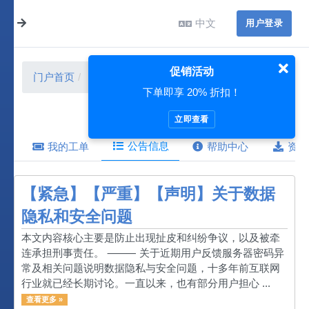
中文
用户登录
促销活动
门户首页
公告信息
8 月 2026
下单即享 20% 折扣！
立即查看
公告信息
我的工单
帮助中心
资源
【紧急】【严重】【声明】关于数据
隐私和安全问题
本文内容核心主要是防止出现扯皮和纠纷争议，以及被牵
连承担刑事责任。 ⸻ 关于近期用户反馈服务器密码异
常及相关问题说明数据隐私与安全问题，十多年前互联网
行业就已经长期讨论。一直以来，也有部分用户担心 ...
查看更多 »