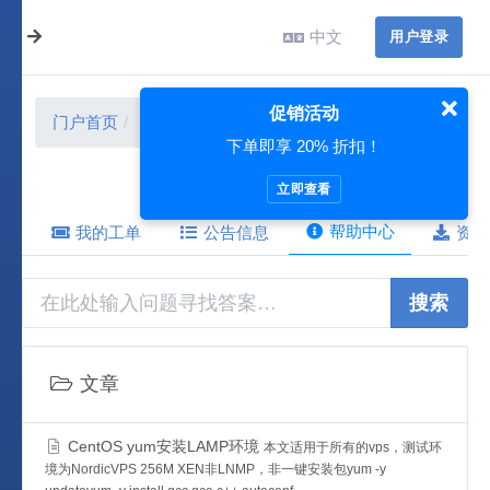
中文
用户登录
促销活动
门户首页
帮助中心
Linux
下单即享 20% 折扣！
立即查看
帮助中心
我的工单
公告信息
资源
搜索
文章
CentOS yum安装LAMP环境
本文适用于所有的vps，测试环
境为NordicVPS 256M XEN非LNMP，非一键安装包yum -y