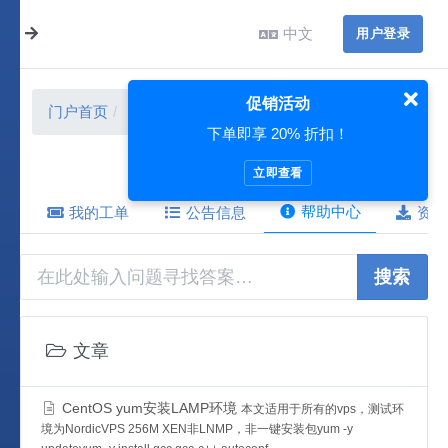
中文
用户登录
促销活动
门户首页
帮助中心
Linux
下单即享 20% 折扣！
立即查看
帮助中心
我的工单
公告信息
资源
搜索
文章
CentOS yum安装LAMP环境
本文适用于所有的vps，测试环
境为NordicVPS 256M XEN非LNMP，非一键安装包yum -y