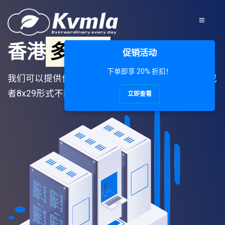
香港
多网段
IP服务器
促销活动
下单即享 20% 折扣！
我们可以提供位于美国西海岸洛杉矶和香港的4x61或
者8x29形式不同网段的IPv4满足您对多IP的需求.
立即查看