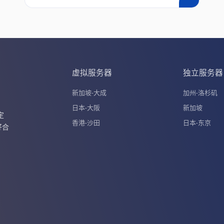
虚拟服务器
独立服务器
新加坡-大成
加州-洛杉矶
日本-大阪
新加坡
定
香港-沙田
日本-东京
好合
。