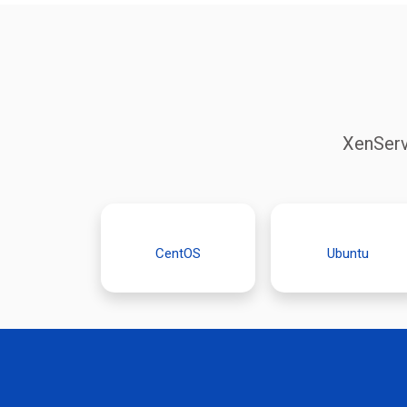
XenSer
CentOS
Ubuntu