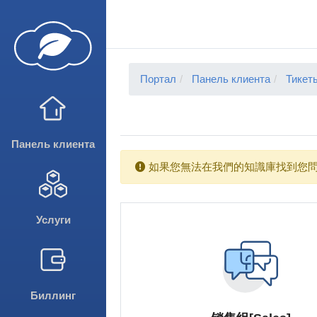
Портал
Панель клиента
Тикет
Панель клиента
如果您無法在我們的知識庫找到您問
Услуги
Биллинг