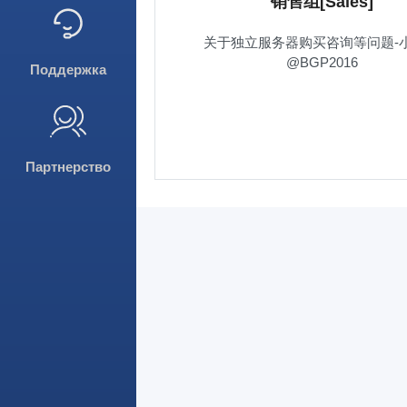
销售组[Sales]
关于独立服务器购买咨询等问题-
@BGP2016
Поддержка
Партнерство