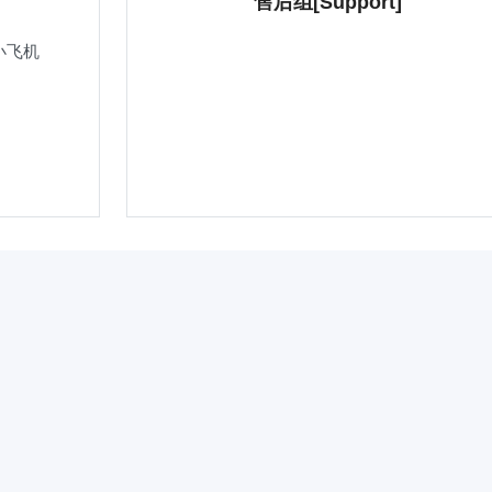
售后组[Support]
小飞机