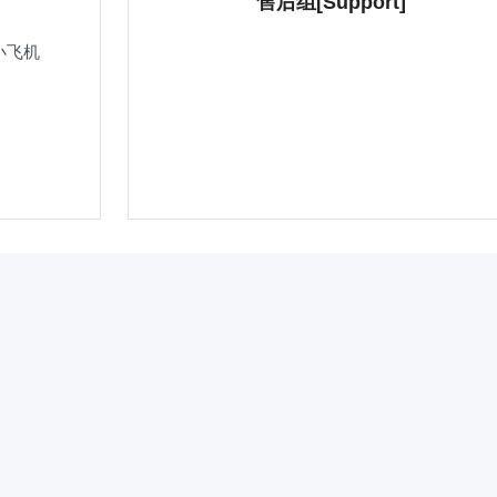
售后组[Support]
小飞机